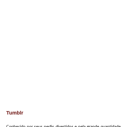
Tumblr
Conhecido por seus perfis divertidos e pela grande quantidade